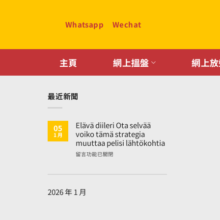
Skip
to
Whatsapp
Wechat
content
主頁
網上搵盤
網上放
最近新聞
Elävä diileri Ota selvää
05
voiko tämä strategia
1 月
muuttaa pelisi lähtökohtia
在
留言功能已關閉
〈Elävä
diileri
Ota
selvää
2026 年 1 月
voiko
tämä
strategia
muuttaa