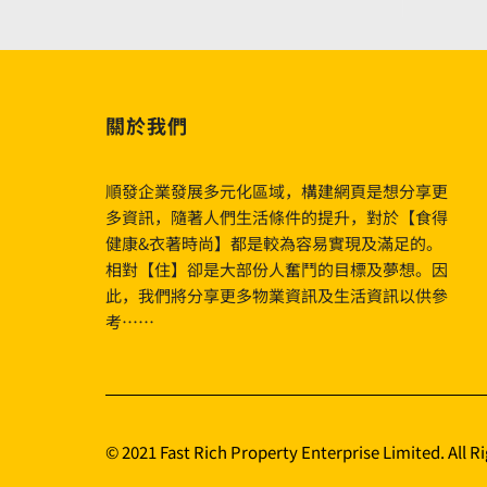
pelisi
lähtökohtia〉
中
關於我們
順發企業發展多元化區域，構建網頁是想分享更
多資訊，隨著人們生活條件的提升，對於【食得
健康&衣著時尚】都是較為容易實現及滿足的。
相對【住】卻是大部份人奮鬥的目標及夢想。因
此，我們將分享更多物業資訊及生活資訊以供參
考……
© 2021 Fast Rich Property Enterprise Limited. All R