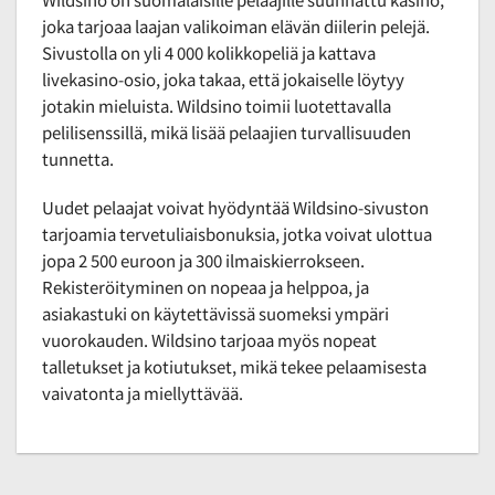
joka tarjoaa laajan valikoiman elävän diilerin pelejä.
Sivustolla on yli 4 000 kolikkopeliä ja kattava
livekasino-osio, joka takaa, että jokaiselle löytyy
jotakin mieluista. Wildsino toimii luotettavalla
pelilisenssillä, mikä lisää pelaajien turvallisuuden
tunnetta.
Uudet pelaajat voivat hyödyntää Wildsino-sivuston
tarjoamia tervetuliaisbonuksia, jotka voivat ulottua
jopa 2 500 euroon ja 300 ilmaiskierrokseen.
Rekisteröityminen on nopeaa ja helppoa, ja
asiakastuki on käytettävissä suomeksi ympäri
vuorokauden. Wildsino tarjoaa myös nopeat
talletukset ja kotiutukset, mikä tekee pelaamisesta
vaivatonta ja miellyttävää.