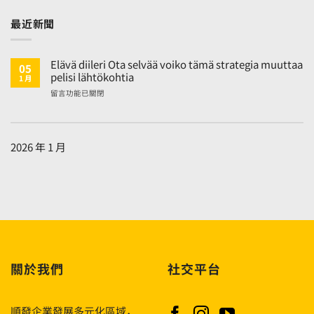
最近新聞
Elävä diileri Ota selvää voiko tämä strategia muuttaa
05
pelisi lähtökohtia
1 月
在
留言功能已關閉
〈Elävä
diileri
Ota
selvää
2026 年 1 月
voiko
tämä
strategia
muuttaa
pelisi
lähtökohtia〉
中
關於我們
社交平台
順發企業發展多元化區域，