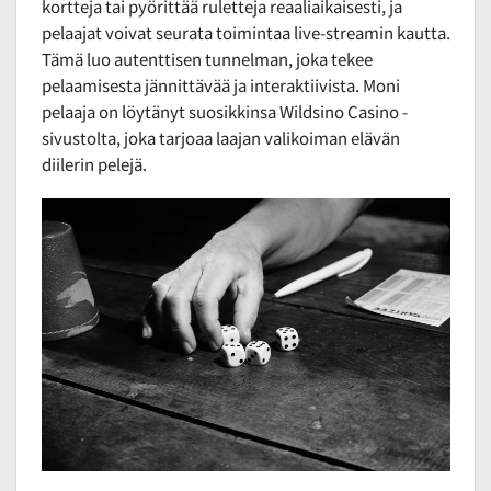
kortteja tai pyörittää ruletteja reaaliaikaisesti, ja
pelaajat voivat seurata toimintaa live-streamin kautta.
Tämä luo autenttisen tunnelman, joka tekee
pelaamisesta jännittävää ja interaktiivista. Moni
pelaaja on löytänyt suosikkinsa
Wildsino Casino
-
sivustolta, joka tarjoaa laajan valikoiman elävän
diilerin pelejä.