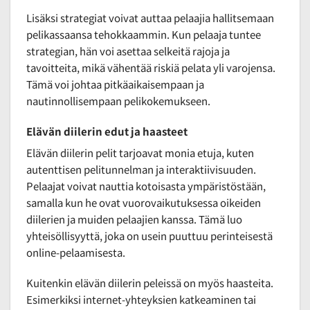
Lisäksi strategiat voivat auttaa pelaajia hallitsemaan
pelikassaansa tehokkaammin. Kun pelaaja tuntee
strategian, hän voi asettaa selkeitä rajoja ja
tavoitteita, mikä vähentää riskiä pelata yli varojensa.
Tämä voi johtaa pitkäaikaisempaan ja
nautinnollisempaan pelikokemukseen.
Elävän diilerin edut ja haasteet
Elävän diilerin pelit tarjoavat monia etuja, kuten
autenttisen pelitunnelman ja interaktiivisuuden.
Pelaajat voivat nauttia kotoisasta ympäristöstään,
samalla kun he ovat vuorovaikutuksessa oikeiden
diilerien ja muiden pelaajien kanssa. Tämä luo
yhteisöllisyyttä, joka on usein puuttuu perinteisestä
online-pelaamisesta.
Kuitenkin elävän diilerin peleissä on myös haasteita.
Esimerkiksi internet-yhteyksien katkeaminen tai