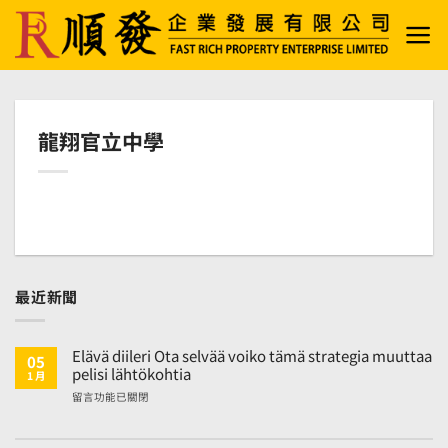
Skip
to
content
龍翔官立中學
最近新聞
Elävä diileri Ota selvää voiko tämä strategia muuttaa
05
pelisi lähtökohtia
1 月
在
留言功能已關閉
〈Elävä
diileri
Ota