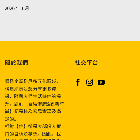
selvää
2026 年 1 月
voiko
tämä
strategia
muuttaa
pelisi
lähtökohtia〉
中
關於我們
社交平台
順發企業發展多元化區域，
構建網頁是想分享更多資
訊，隨著人們生活條件的提
升，對於【食得健康&衣著時
尚】都是較為容易實現及滿
足的。
相對【住】卻是大部份人奮
鬥的目標及夢想。因此，我