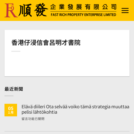
Skip
to
content
香港仔浸信會呂明才書院
最近新聞
Elävä diileri Ota selvää voiko tämä strategia muuttaa
05
pelisi lähtökohtia
1 月
在
留言功能已關閉
〈Elävä
diileri
Ota