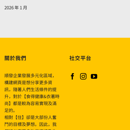
selvää
2026 年 1 月
voiko
tämä
strategia
muuttaa
pelisi
lähtökohtia〉
中
關於我們
社交平台
順發企業發展多元化區域，
構建網頁是想分享更多資
訊，隨著人們生活條件的提
升，對於【食得健康&衣著時
尚】都是較為容易實現及滿
足的。
相對【住】卻是大部份人奮
鬥的目標及夢想。因此，我