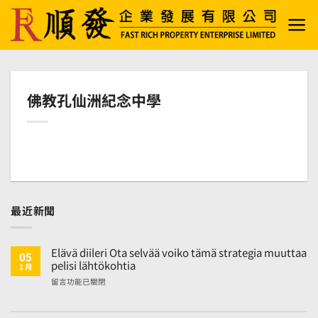
Skip
to
content
佛教孔仙洲紀念中學
最近新聞
Elävä diileri Ota selvää voiko tämä strategia muuttaa
05
pelisi lähtökohtia
1 月
在
留言功能已關閉
〈Elävä
diileri
Ota