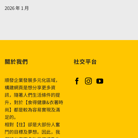
selvää
2026 年 1 月
voiko
tämä
strategia
muuttaa
pelisi
lähtökohtia〉
中
關於我們
社交平台
順發企業發展多元化區域，
構建網頁是想分享更多資
訊，隨著人們生活條件的提
升，對於【食得健康&衣著時
尚】都是較為容易實現及滿
足的。
相對【住】卻是大部份人奮
鬥的目標及夢想。因此，我