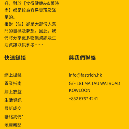
升，對於【食得健康&衣著時
尚】都是較為容易實現及滿
足的。
相對【住】卻是大部份人奮
鬥的目標及夢想。因此，我
們將分享更多物業資訊及生
活資訊以供參考……
快速鏈接
與我們聯絡
網上搵盤
info@fastrich.hk
置業指南
G/F 181 MA TAU WAI ROAD
KOWLOON
網上放盤
+852 6767 4241
生活資訊
最新成交
聯絡我們*
地產新聞