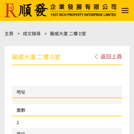
Skip
to
content
主頁
成交搜尋
龍威大廈 二樓 D室
龍威大廈 二樓 D室
返回上頁
地址
層數
2
單位