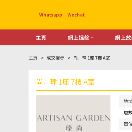
Skip
to
Whatsapp
Wechat
content
主頁
網上搵盤
網上放
主頁
成交搜尋
尚．珒 1座 7樓 A室
尚．珒 1座 7樓 A室
地
層
單