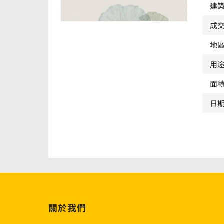
建築
成
地
用
面積
日
關於我們