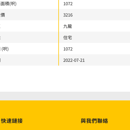
面積(呎)
1072
交價
3216
區
九龍
途
住宅
 (呎)
1072
期
2022-07-21
快速鏈接
與我們聯絡