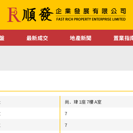
盤
最新成交
地產新聞
置業指
址
尚．珒 1座 7樓 A室
數
7
位
7