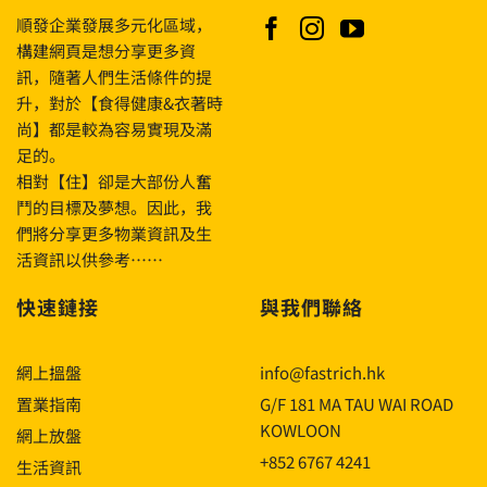
順發企業發展多元化區域，
構建網頁是想分享更多資
訊，隨著人們生活條件的提
升，對於【食得健康&衣著時
尚】都是較為容易實現及滿
足的。
相對【住】卻是大部份人奮
鬥的目標及夢想。因此，我
們將分享更多物業資訊及生
活資訊以供參考……
快速鏈接
與我們聯絡
網上搵盤
info@fastrich.hk
置業指南
G/F 181 MA TAU WAI ROAD
KOWLOON
網上放盤
+852 6767 4241
生活資訊