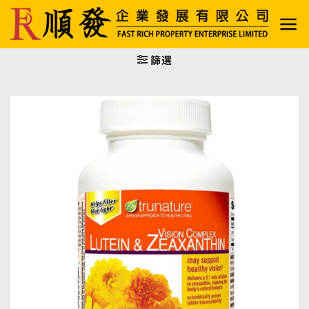
Skip
to
content
篩選