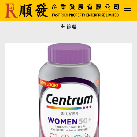
Skip
to
content
篩選