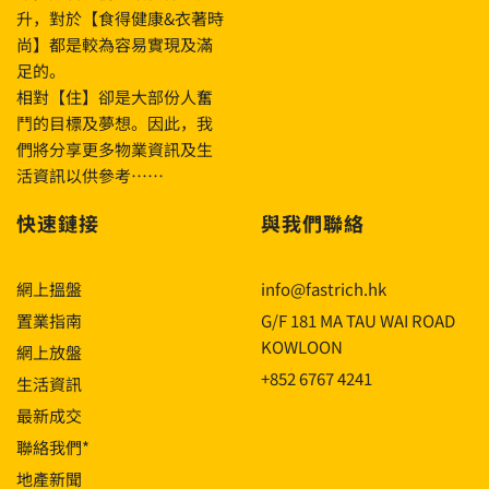
升，對於【食得健康&衣著時
尚】都是較為容易實現及滿
足的。
相對【住】卻是大部份人奮
鬥的目標及夢想。因此，我
們將分享更多物業資訊及生
活資訊以供參考……
快速鏈接
與我們聯絡
網上搵盤
info@fastrich.hk
置業指南
G/F 181 MA TAU WAI ROAD
KOWLOON
網上放盤
+852 6767 4241
生活資訊
最新成交
聯絡我們*
地產新聞