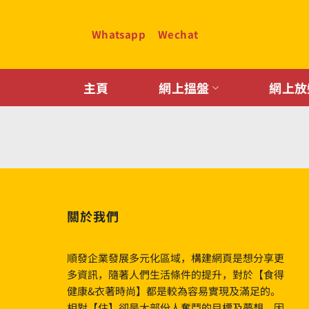
Skip
to
Whatsapp
Wechat
content
主頁
網上搵盤
網上放
關於我們
順發企業發展多元化區域，構建網頁是想分享更
多資訊，隨著人們生活條件的提升，對於【食得
健康&衣著時尚】都是較為容易實現及滿足的。
相對【住】卻是大部份人奮鬥的目標及夢想。因